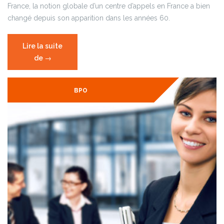
France, la notion globale d’un centre d’appels en France a bien
changé depuis son apparition dans les années 60.
Lire la suite
de
« L’évolution
→
du
parcours
BPO
client
via
d’un
centre
d’appels
en
France »