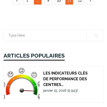
Navigation
1
…
9
10
11
12
des
articles
Search
for:
ARTICLES POPULAIRES
LES INDICATEURS CLÉS
DE PERFORMANCE DES
CENTRES…
janvier 15, 2016
(9 943)