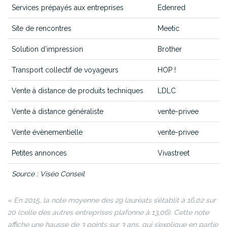
Services prépayés aux entreprises
Edenred
Site de rencontres
Meetic
Solution d’impression
Brother
Transport collectif de voyageurs
HOP !
Vente à distance de produits techniques
LDLC
Vente à distance généraliste
vente-privee
Vente évènementielle
vente-privee
Petites annonces
Vivastreet
Source : Viséo Conseil
« En 2015, la note moyenne des 29 lauréats s’établit à 16,02 sur
20 (celle des autres entreprises plafonne à 13,06). Cette note
affiche une hausse de 3 points sur 3 ans, qui s’explique en partie