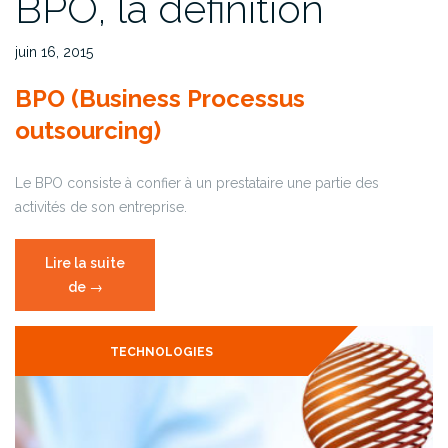
BPO, la définition
juin 16, 2015
BPO (Business Processus
outsourcing)
Le BPO consiste à confier à un prestataire une partie des
activités de son entreprise.
Lire la suite
de
« BPO,
→
la
définition »
TECHNOLOGIES