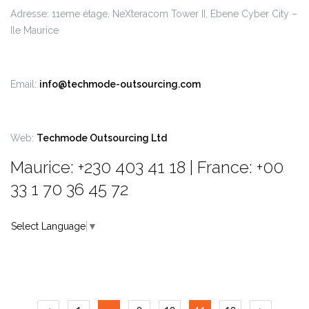
Adresse: 11eme étage, NeXteracom Tower II, Ebene Cyber City –
Ile Maurice
Email:
info@techmode-outsourcing.com
Web:
Techmode Outsourcing Ltd
Maurice: +230 403 41 18 | France: +00
33 1 70 36 45 72
Select Language
▼