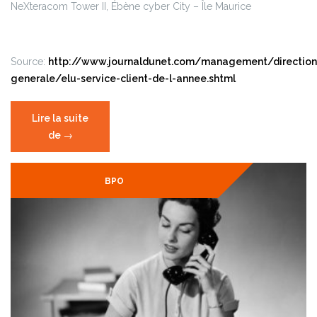
NeXteracom Tower II, Ébène cyber City – Île Maurice
Source:
http://www.journaldunet.com/management/direction
generale/elu-service-client-de-l-annee.shtml
Lire la suite
de
« Élu
→
service
client
BPO
de
l’année »