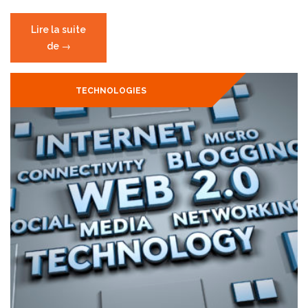
Lire la suite
de
« Techmode
→
Group
à
TECHNOLOGIES
Madagascar »