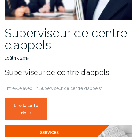
Superviseur de centre
d’appels
août 17, 2015
Superviseur de centre d’appels
Entrevue avec un Superviseur de centre d’appels:
Lire la suite
de
« Superviseur
→
de
centre
SERVICES
d’appels »