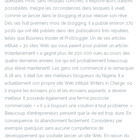
quelques mois, sans résultats concrets.
Il explore alors d’autres
possibilités, malgré les circonstances dans lesquels il vivait,
comme se lancer dans le blogging et pour réaliser son rêve.
Dès ses huit premiers mois de blogging, il a publié environ 270
posts qui ont été publiés dans des publications très réputées,
telles que Business Insider et Problogger. Un de ses articles
intitulé « 30 sites Web qui vous paient pour publier un article,
Instantanément » a gagné plus de 200 000 vues au cours des
quatre dernières années (ce qui est probablement beaucoup
plus élevé maintenant). Les gens ont commencé à le remarquer.
À 18 ans, il était l’un des meilleurs blogueurs du Nigeria. Il a
actuellement son propre site Web intitulé Writers in Charge, où
il inspire les écrivains pro et les écrivains aspirants, à devenir
meilleur. Il possède également une ferme piscicole
commerciale.
• « Il y a toujours une solution à tout problème. »
Beaucoup d’entrepreneurs pensent que la vie est trop dure. En
conséquence, ils abandonnent facilement. Considérez par
exemple quelqu’un sans aucune compétence de
développement qui souhaite lancer un site Web. En raison du