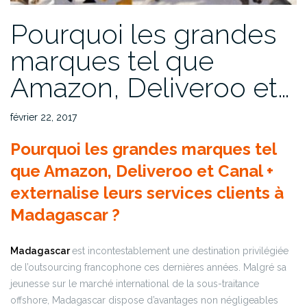
Pourquoi les grandes
marques tel que
Amazon, Deliveroo et…
février 22, 2017
Pourquoi les grandes marques tel
que Amazon, Deliveroo et Canal +
externalise leurs services clients à
Madagascar ?
Madagascar
est incontestablement une destination privilégiée
de l’outsourcing francophone ces dernières années. Malgré sa
jeunesse sur le marché international de la sous-traitance
offshore, Madagascar dispose d’avantages non négligeables