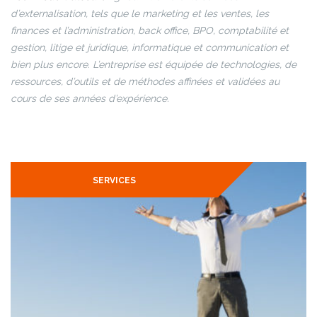
d’externalisation, tels que le marketing et les ventes, les
finances et l’administration, back office, BPO, comptabilité et
gestion, litige et juridique, informatique et communication et
bien plus encore. L’entreprise est équipée de technologies, de
ressources, d’outils et de méthodes affinées et validées au
cours de ses années d’expérience.
externalisation du travail , externalisation du travail, externalisation
du travail, extexternalisation du travail
SERVICES