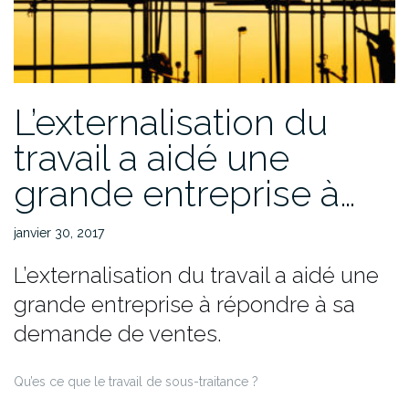
services
clients
à
Madagascar
? »
L’externalisation du
travail a aidé une
grande entreprise à…
janvier 30, 2017
L’externalisation du travail a aidé une
grande entreprise à répondre à sa
demande de ventes.
Qu’es ce que le travail de sous-traitance ?