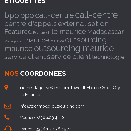
ÉTIQUETTES
call-centre
bpo
bpo
call-centre
externalisation
centre d'appels
ile maurice
Featured
Madagascar
Featured
outsourcing
maurice
maurice
Madagascar
outsourcing maurice
maurice
service client
service client
technologie
NOS
COORDONEES
11eme étage, NeXteracom Tower II, Ebene Cyber City –
Ile Maurice
info@techmode-outsourcing.com
Maurice: +230 403 41 18
France: +33(0) 1 70 36 45 72