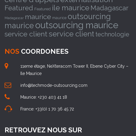
ile maurice
Featured
Madagascar
Featured
outsourcing
maurice
maurice
Madagascar
outsourcing maurice
maurice
service client
service client
technologie
NOS
COORDONEES
11eme étage, NeXteracom Tower II, Ebene Cyber City –
Ile Maurice
info@techmode-outsourcing.com
Maurice: +230 403 41 18
France: +33(0) 1 70 36 45 72
RETROUVEZ NOUS SUR