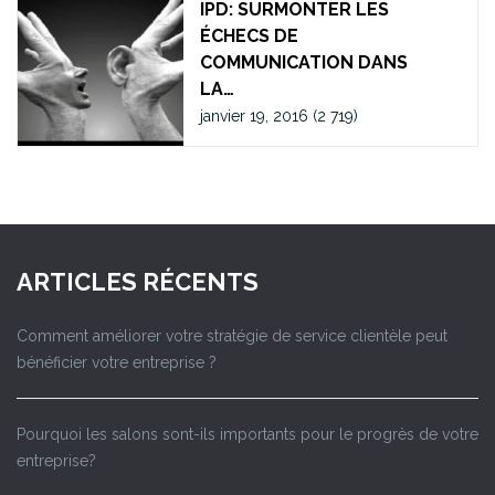
IPD: SURMONTER LES
ÉCHECS DE
COMMUNICATION DANS
LA…
janvier 19, 2016
(2 719)
ARTICLES RÉCENTS
Comment améliorer votre stratégie de service clientèle peut
bénéficier votre entreprise ?
Pourquoi les salons sont-ils importants pour le progrès de votre
entreprise?