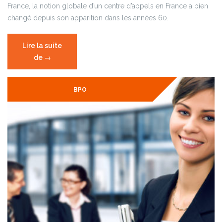
France, la notion globale d’un centre d’appels en France a bien
changé depuis son apparition dans les années 60.
Lire la suite
de
« L’évolution
→
du
parcours
BPO
client
via
d’un
centre
d’appels
en
France »