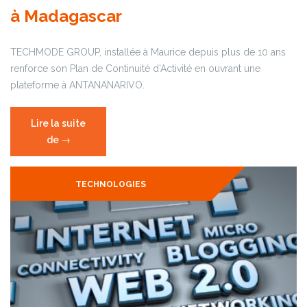
à Madagascar
TECHMODE GROUP, installée à Maurice depuis plus de 10 ans
renforce son Plan de Continuité d’Activité en ouvrant une
plateforme à ANTANANARIVO.
Lire la suite
de
« Techmode
→
Group
à
TECHNOLOGIES
Madagascar »