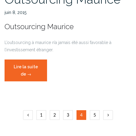
juin 8, 2015
Outsourcing Maurice
L’outsourcing à maurice n’a jamais été aussi favorable à
l’investissement étranger.
Lire la suite
de
« Outsourcing
→
Maurice »
Navigation
1
2
3
4
5
des