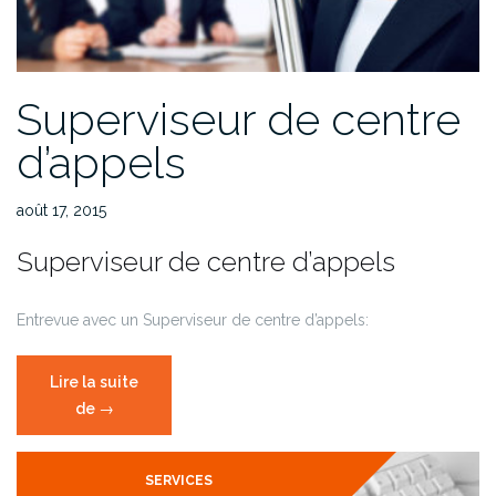
Superviseur de centre
d’appels
août 17, 2015
Superviseur de centre d’appels
Entrevue avec un Superviseur de centre d’appels:
Lire la suite
de
« Superviseur
→
de
centre
SERVICES
d’appels »