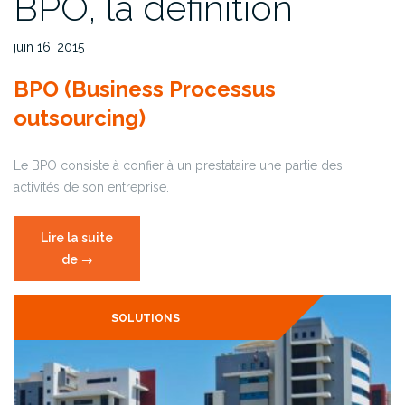
BPO, la définition
juin 16, 2015
BPO (Business Processus
outsourcing)
Le BPO consiste à confier à un prestataire une partie des
activités de son entreprise.
Lire la suite
de
« BPO,
→
la
définition »
SOLUTIONS