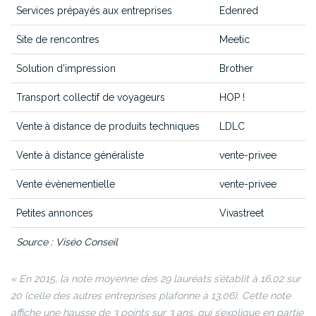
Services prépayés aux entreprises
Edenred
Site de rencontres
Meetic
Solution d’impression
Brother
Transport collectif de voyageurs
HOP !
Vente à distance de produits techniques
LDLC
Vente à distance généraliste
vente-privee
Vente évènementielle
vente-privee
Petites annonces
Vivastreet
Source : Viséo Conseil
« En 2015, la note moyenne des 29 lauréats s’établit à 16,02 sur
20 (celle des autres entreprises plafonne à 13,06). Cette note
affiche une hausse de 3 points sur 3 ans, qui s’explique en partie