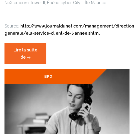
NeXteracom Tower II, Ébène cyber City – Île Maurice
Source:
http://www.journaldunet.com/management/direction
generale/elu-service-client-de-l-annee.shtml
Lire la suite
de
« Élu
→
service
client
BPO
de
l’année »