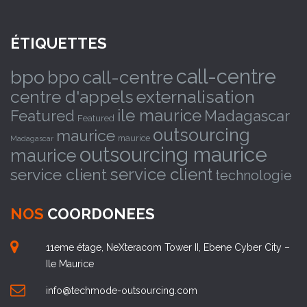
ÉTIQUETTES
call-centre
bpo
bpo
call-centre
externalisation
centre d'appels
ile maurice
Featured
Madagascar
Featured
outsourcing
maurice
maurice
Madagascar
outsourcing maurice
maurice
service client
service client
technologie
NOS
COORDONEES
11eme étage, NeXteracom Tower II, Ebene Cyber City –
Ile Maurice
info@techmode-outsourcing.com