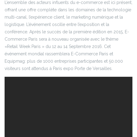
L’ensemble des acteurs influents du e-commerce est ici présent,
offrant une offre complète dans les domaines de la technologie
multi-canal, l’expérience client, le marketing numérique et la
logistique. L’événement oscille entre l’exposition et la
conférence. Après le succès de la première édition en 2015, E-
Commerce Paris sera à nouveau organisée avec le thème
«Retail Week Paris » du 12 au 14 Septembre 2016. Cet
événement mondial rassemblera E-Commerce Paris et
Equipmag: plus de 1000 entreprises participantes et 50.000
visiteurs sont attendus à Paris expo Porte de Versailles.