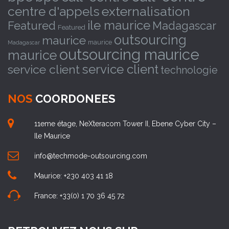
externalisation
centre d'appels
ile maurice
Featured
Madagascar
Featured
outsourcing
maurice
maurice
Madagascar
outsourcing maurice
maurice
service client
service client
technologie
NOS
COORDONEES
11eme étage, NeXteracom Tower II, Ebene Cyber City –
Ile Maurice
info@techmode-outsourcing.com
Maurice: +230 403 41 18
France: +33(0) 1 70 36 45 72